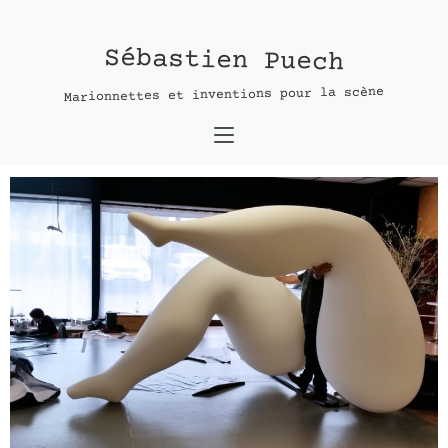
Sébastien Puech
Contact :
Marionnettes et inventions pour la scène
nom *
adresse e-mail*
message