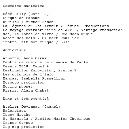
Comédies musicales
Bébé Lilly (Canal J)
Cirque de Paname
Kirikou / Victor Bosch
La légende du Roi Arthur / Décibel Productions
Le voyage extraorinaire de J.V. / Vantage Production
Noé, la force de vivre / Red Moon Music
Robin des bois / Gilbert Coullier
Trotro fait son cirque / Lule
Audiovisuel
Annette, Leos Carax
Centre de musique de chambre de Paris
Césars 2018, Canal +
Destination Eurovision, France 2
Les guignols de l'info
Mammas, Isabella Rossellini
Morocco production
Moving puppet
Rrrrrr, Alain Chabat
Luxe et évènementiel
Atelier Devineau (Chanel)
Balenciaga
Issey Miyake
M. Margiela / Atelier Marion Chopineau
Orange Campus
Zig zag production