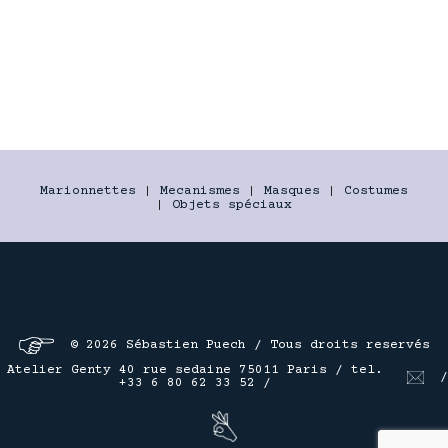
Marionnettes
|
Mecanismes
|
Masques
|
Costumes
|
Objets spéciaux
© 2026 Sébastien Puech / Tous droits reservés
Atelier Genty 40 rue sedaine 75011 Paris / tel.
/
+33 6 80 62 33 52 /