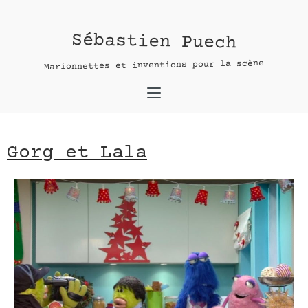
Gorg et Lala
Sébastien Puech
Contact :
Marionnettes et inventions pour la scène
nom *
adresse e-mail*
Gorg et Lala
message