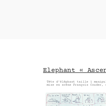
Elephant « Asce
Contact 
nom *
adresse e-mail*
message
Elephant « Asce
Tête d’éléphant taille 1 manip
mise en scène François Couder, 