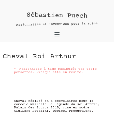
Cheval Roi Arthur
Sébastien Puech
Contact :
Marionnettes et inventions pour la scène
nom *
adresse e-mail*
Cheval Roi Arthur
message
* Marionnette à tige manipulée par trois
personnes. Exosquelette en résine.
Cheval réalisé en 5 exemplaires pour la
comédie musicale La légende du Roi Arthur,
Palais des Sports 2015, mise en scène
Giuliano Peparini, Décibel Productions.