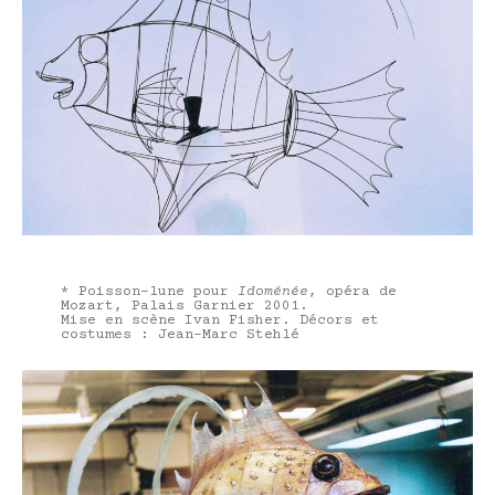
* Poisson-lune pour
Idoménée
, opéra de
Mozart, Palais Garnier 2001.
Mise en scène Ivan Fisher. Décors et
costumes : Jean-Marc Stehlé