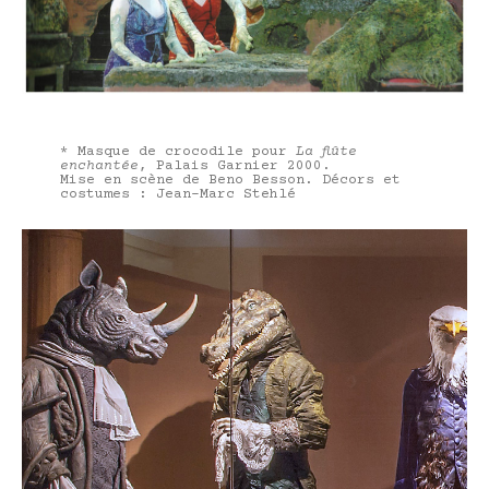
* Masque de crocodile pour
La flûte
enchantée
, Palais Garnier 2000.
Mise en scène de Beno Besson. Décors et
costumes : Jean-Marc Stehlé