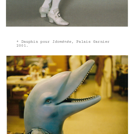
* Dauphin pour
Idoménée
, Palais Garnier
2001.