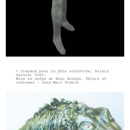
* Crapaud pour
La flûte enchantée
, Palais
Garnier 2000.
Mise en scène de Beno Besson. Décors et
costumes : Jean-Marc Stehlé