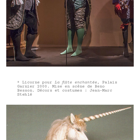
* Licorne pour
La flûte enchantée
, Palais
Garnier 2000. Mise en scène de Beno
Besson. Décors et costumes : Jean-Marc
Stehlé