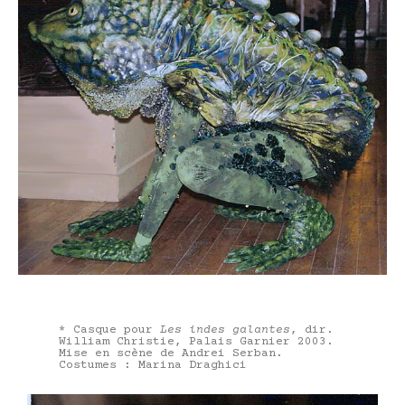
* Casque pour
Les indes galantes
, dir.
William Christie, Palais Garnier 2003.
Mise en scène de Andrei Serban.
Costumes : Marina Draghici