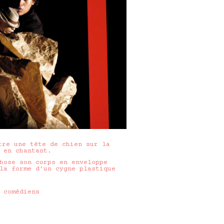
tre une tête de chien sur la
 en chantant.
hose son corps en enveloppe
la forme d’un cygne plastique
 comédiens