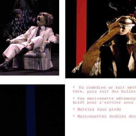
* Un comédien se fait met
tête, puis fait des bulles
* Une marionnette métamorp
kraft pour s’envoler sous 
* Matelas faux pieds
* Marionnettes doubles des