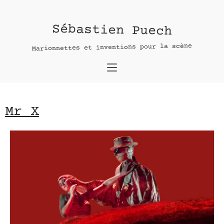
Mr X
Sébastien Puech
Contact :
Marionnettes et inventions pour la scène
nom *
adresse e-mail*
Mr X
message