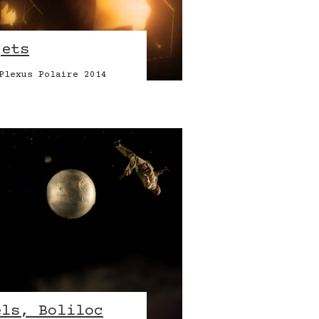
jets
Plexus Polaire 2014
els, Boliloc