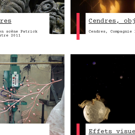
res
Cendres, ob
en scène Patrick
Cendres, Compagnie 
âtre 2011
Effets visu