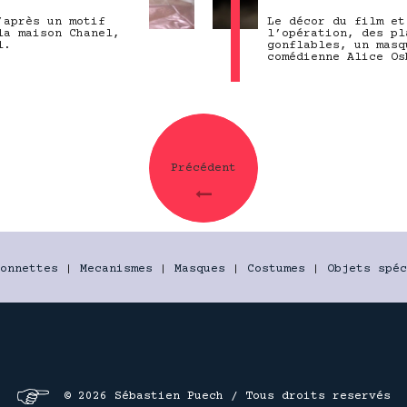
’après un motif
Le décor du film et
la maison Chanel,
l’opération, des pl
l.
gonflables, un masq
comédienne Alice Os
Précédent
onnettes
|
Mecanismes
|
Masques
|
Costumes
|
Objets spéc
© 2026 Sébastien Puech / Tous droits reservés