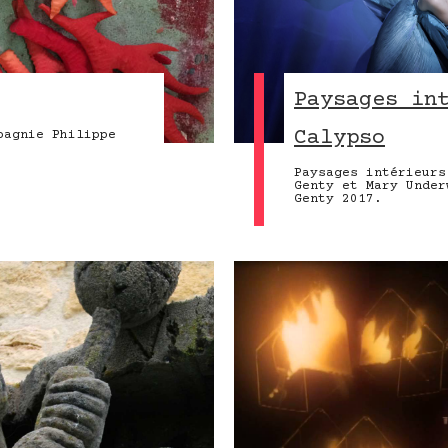
Paysages in
Calypso
pagnie Philippe
Paysages intérieurs
Genty et Mary Under
Genty 2017.