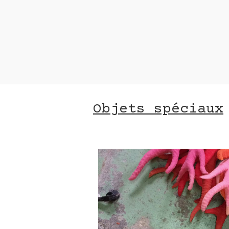
Contact 
nom *
adresse e-mail*
Objets spéciaux
message