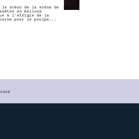
 la scéno de la scène de
anètes en ballons
ue à l’effigie de la
borne pour le poulpe...
iaux