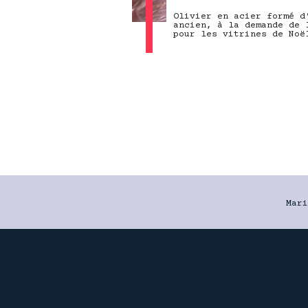
Olivier en acier formé d
ancien, à la demande de 
pour les vitrines de Noë
Mari