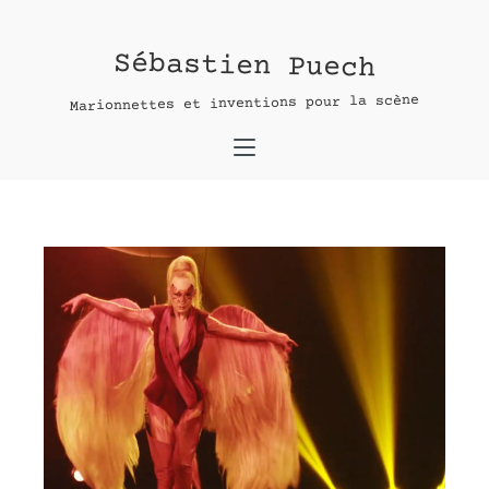
Cirque de Paname
Sébastien Puech
Contact :
Marionnettes et inventions pour la scène
nom *
adresse e-mail*
message