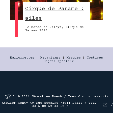
Cirque de Paname :
ailes
Le Monde de Jalèya, Cirque de
Paname 2020
Marionnettes
|
Mecanismes
|
Masques
|
Costumes
|
Objets spéciaux
© 2026 Sébastien Puech / Tous droits reservés
Atelier Genty 40 rue sedaine 75011 Paris / tel.
/
+33 6 80 62 33 52 /